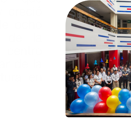
 creció
de ocho
e de la
e centro
ar de la
tura en