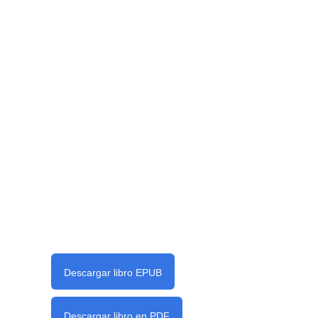
narra cómo nació y
el IGA a lo largo 
décadas! Entérat
trayectoria de est
binacional como pil
educación y la cul
Guatemala.
Descargar libro EPUB
Descargar libro en PDF