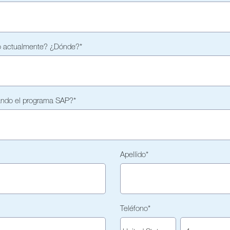
o actualmente? ¿Dónde?
*
zando el programa SAP?
*
Apellido
*
Teléfono
*