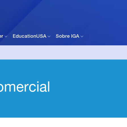
er
EducationUSA
Sobre IGA
omercial